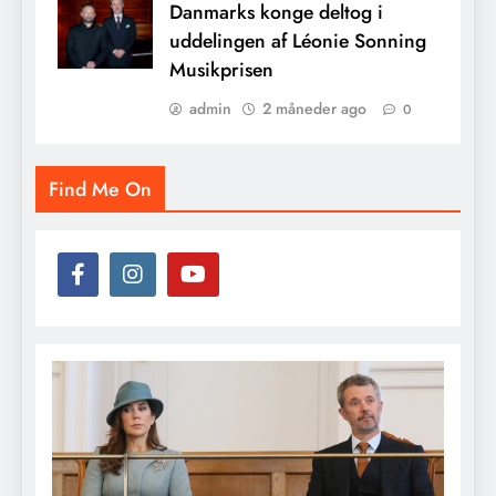
Danmarks konge deltog i
uddelingen af Léonie Sonning
Musikprisen
admin
2 måneder ago
0
Find Me On