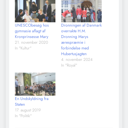
UNESCObesøg hos
Dronningen af Danmark
gymnasie aflagt af
overrakte H.M.
Kronprinsesse Mary
Dronning Marys
21. november 2020
ærespræmie i
In "Kultur"
forbindelse med
Hubertusjagten
4. november 2024
In "Royal"
En Undskyldning fra
Staten
17. august 2019
In "Politik"