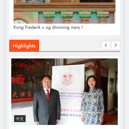
Kong Frederik x og dronning mary I
Highlights
中文
R