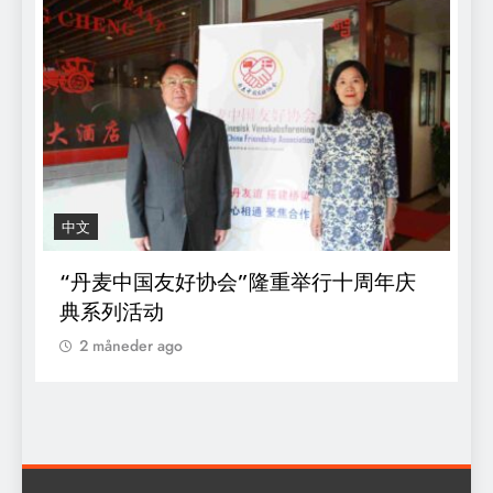
中文
R
“丹麦中国友好协会”隆重举行十周年庆
D
典系列活动
s
o
2 måneder ago
k