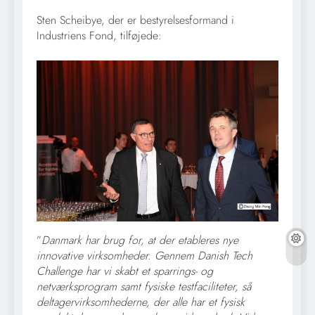
Sten Scheibye, der er bestyrelsesformand i
Industriens Fond, tilføjede:
”
Danmark har brug for, at der etableres nye
innovative virksomheder. Gennem Danish Tech
Challenge har vi skabt et sparrings- og
netværksprogram samt fysiske testfaciliteter, så
deltagervirksomhederne, der alle har et fysisk