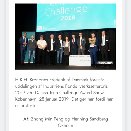
H.K.H. Kronprins Frederik af Danmark forestår
uddelingen af Industriens Fonds Iværksætterpris
2019 ved Danish Tech Challenge Award Show,
København, 28 Januar 2019. Det gør han fordi han
er protektor.
Af
: Zhong Min Peng og Henning Sandberg
Okholm