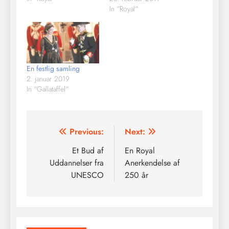
In "Royal"
En festlig samling
2. januar 2019
In "Gallataffel"
Indlægsnavigation
Previous:
Next:
Et Bud af
En Royal
Uddannelser fra
Anerkendelse af
UNESCO
250 år