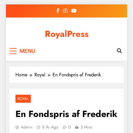
Skip
to
content
RoyalPress
MENU
Home
Royal
En Fondspris af Frederik
ROYAL
En Fondspris af Frederik
Admin
8 År Ago
0
3 Mins