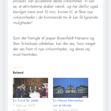
produkt, kan accelerere deres virksomhed. Vi kan
se, at aktiviteterne skaber værdi, og har derfor også
bevilget mere end 10 mio. kroner til, at flere nye
virksomheder i de kommende tre år kan få lignende
muligheder
”.
Som det fremgår af Jesper Rosenfeldt Hansens og
Sten Scheibyes udtalelser, kan der ses, hvor meget
der ses frem til nye virksomheder, og deres vej
mod fremtiden.
Related
En Fond får støtte
En Masse Mennesker
7. februar 2019
om et Minde
In "Royal"
20. februar 2019