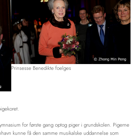
Prinsesse Benedikte foelges
igekoret.
mnasium for første gang optog piger i grundskolen. Pigerne
øbenhavn kunne få den samme musikalske uddannelse som