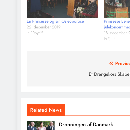
En Prinsesse og sin Osteoporose
Prinsesse Bene
22. december 2019
julekoncert me
In "Royal"
18. december 
In "Jul"
Indlægsnavigation
Previo
Et Drengekors Skabe
Related News
Dronningen af Danmark