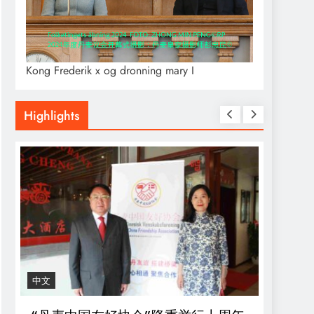
Kong Frederik x og dronning mary I
Highlights
中文
ROYAL