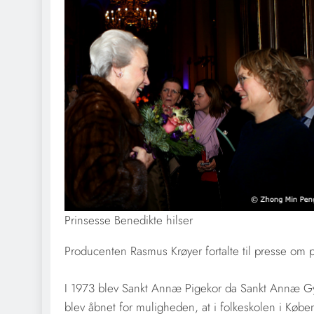
Prinsesse Benedikte hilser
Producenten Rasmus Krøyer fortalte til presse om p
I 1973 blev Sankt Annæ Pigekor da Sankt Annæ Gy
blev åbnet for muligheden, at i folkeskolen i K