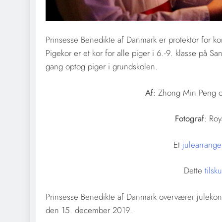
Prinsesse Benedikte af Danmark er protektor for ko
Pigekor er et kor for alle piger i 6.-9. klasse på
gang optog piger i grundskolen.
Af
: Zhong Min Peng o
Fotograf
: Ro
Et
julearrang
Dette
tilsk
Prinsesse Benedikte af Danmark overværer juleko
den 15. december 2019.