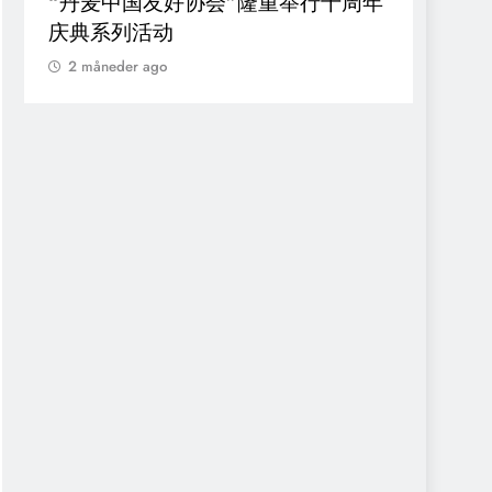
“丹麦中国友好协会”隆重举行十周年
Dronn
庆典系列活动
symp
forskn
2 måneder ago
inden
2 må