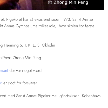
中国外交部长王毅正式访问丹麦
2 måneder ago
ret. Pigekoret har så eksisteret siden 1973. Sankt Annæ
 Sankt Annæ Gymnasiums folkeskole, hvor skolen for første
g Henning S. T. K. E. S. Okholm
yalPress Zhong Min Peng
ement
der var noget værd
ud
er godt for forsvaret
ncert med Sankt Annæ Pigekor Helligåndskirken, København