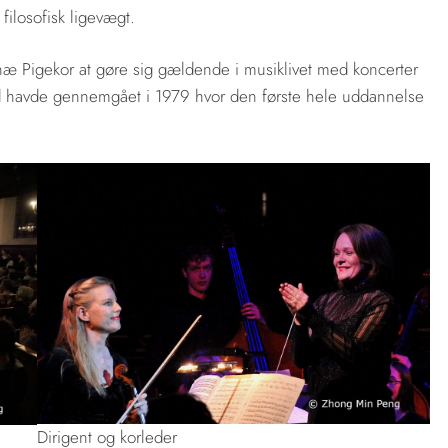
ilosofisk ligevægt.
æ Pigekor at gøre sig gældende i musiklivet med koncerter
 havde gennemgået i 1979 hvor den første hele uddannelse
Dirigent og korleder