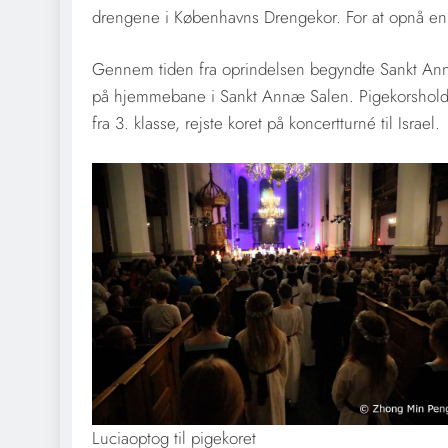
drengene i Københavns Drengekor. For at opnå en f
Gennem tiden fra oprindelsen begyndte Sankt Ann
på hjemmebane i Sankt Annæ Salen. Pigekorshold
fra 3. klasse, rejste koret på koncertturné til Israel.
Luciaoptog til pigekoret