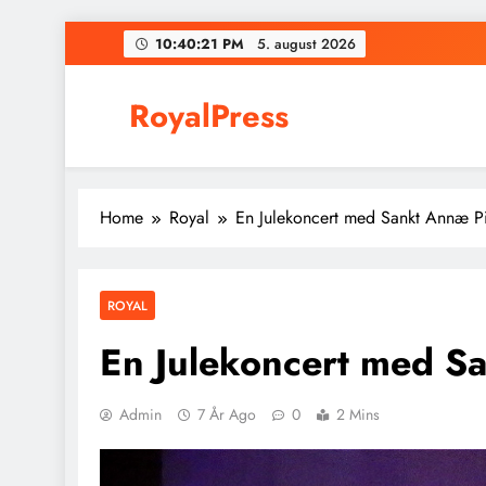
Skip
10:40:22 PM
5. august
2026
to
content
RoyalPress
Home
Royal
En Julekoncert med Sankt Annæ P
ROYAL
En Julekoncert med S
Admin
7 År Ago
0
2 Mins