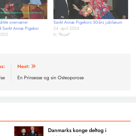
dikte overværer
Sankt Annæ Pigekors 50-års jubilæum
d Sankt Annæ Pigekor
24. april 2024
2023
In "Royal"
us:
Next:
lse
En Prinsesse og sin Osteoporose
Danmarks konge deltog i