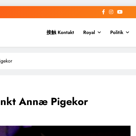
接触 Kontakt
Royal
Politik
igekor
ankt Annæ Pigekor