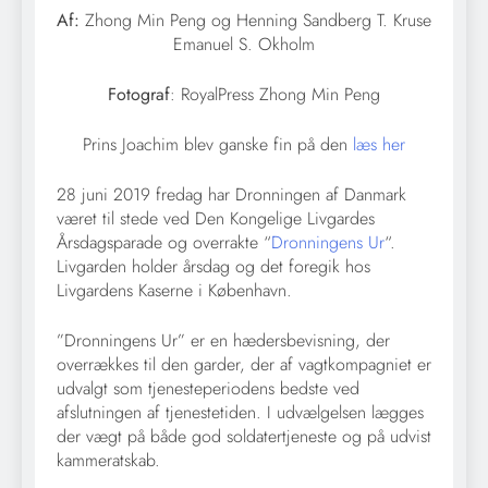
Af:
Zhong Min Peng og Henning Sandberg T. Kruse
Emanuel S. Okholm
Fotograf
: RoyalPress Zhong Min Peng
Prins Joachim blev ganske fin på den
læs her
28 juni 2019 fredag har Dronningen af Danmark
været til stede ved Den Kongelige Livgardes
Årsdagsparade og overrakte “
Dronningens Ur
“.
Livgarden holder årsdag og det foregik hos
Livgardens Kaserne i København.
”Dronningens Ur” er en hædersbevisning, der
overrækkes til den garder, der af vagtkompagniet er
udvalgt som tjenesteperiodens bedste ved
afslutningen af tjenestetiden. I udvælgelsen lægges
der vægt på både god soldatertjeneste og på udvist
kammeratskab.