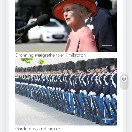
Dronning Margrethe taler i mikrofon
Gardere paa ret raekke