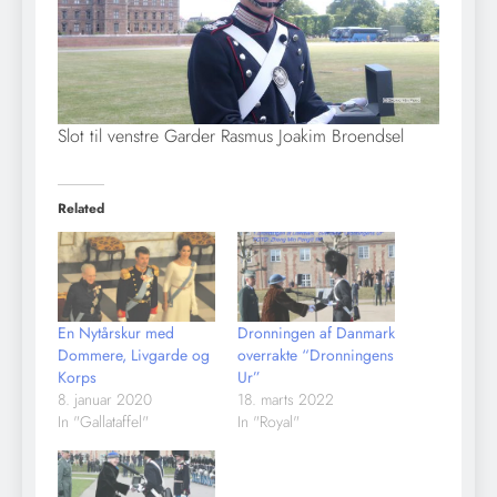
Slot til venstre Garder Rasmus Joakim Broendsel
Related
En Nytårskur med
Dronningen af Danmark
Dommere, Livgarde og
overrakte “Dronningens
Korps
Ur”
8. januar 2020
18. marts 2022
In "Gallataffel"
In "Royal"