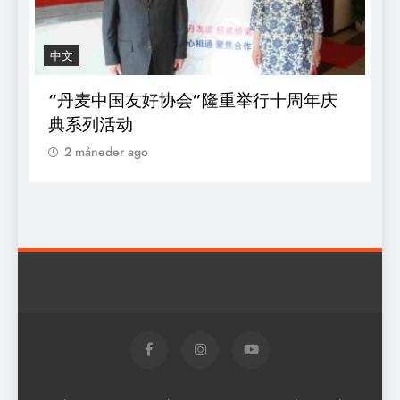
中文
R
“丹麦中国友好协会”隆重举行十周年庆
D
典系列活动
s
o
2 måneder ago
k