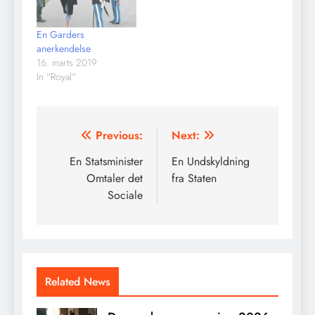
En Garders
anerkendelse
16. marts 2019
In "Royal"
Indlægsnavigation
Previous:
Next:
En Statsminister
En Undskyldning
Omtaler det
fra Staten
Sociale
Related News