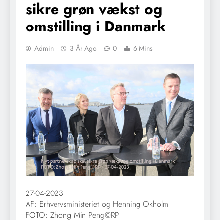
sikre grøn vækst og
omstilling i Danmark
Admin
3 År Ago
0
6 Mins
27-04-2023
AF: Erhvervsministeriet og Henning Okholm
FOTO: Zhong Min Peng©RP