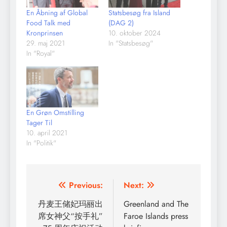
En Åbning af Global
Statsbesøg fra Island
Food Talk med
(DAG 2)
Kronprinsen
10. oktober 2024
29. maj 2021
In "Statsbesøg"
In "Royal"
En Grøn Omstilling
Tager Til
10. april 2021
In "Politik"
Indlægsnavigation
Previous:
Next:
丹麦王储妃玛丽出
Greenland and The
席女神父“按手礼”
Faroe Islands press