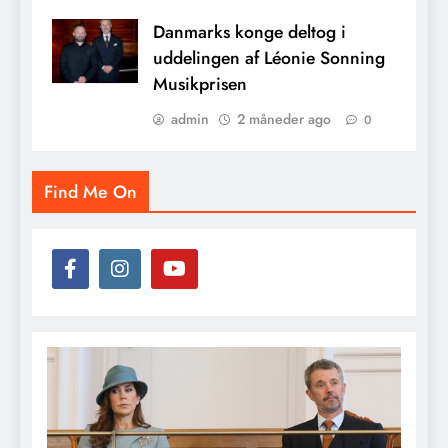
Danmarks konge deltog i
uddelingen af Léonie Sonning
Musikprisen
admin
2 måneder ago
0
Find Me On