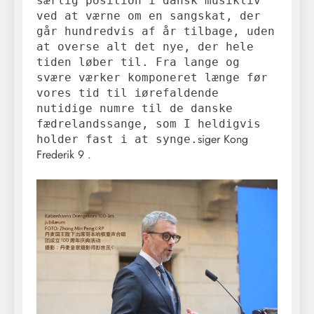
særlig position i dansk musikliv
ved at værne om en sangskat, der
går hundredvis af år tilbage, uden
at overse alt det nye, der hele
tiden løber til. Fra lange og
svære værker komponeret længe før
vores tid til iørefaldende
nutidige numre til de danske
fædrelandssange, som I heldigvis
siger Kong
holder fast i at synge.
Frederik 9 .