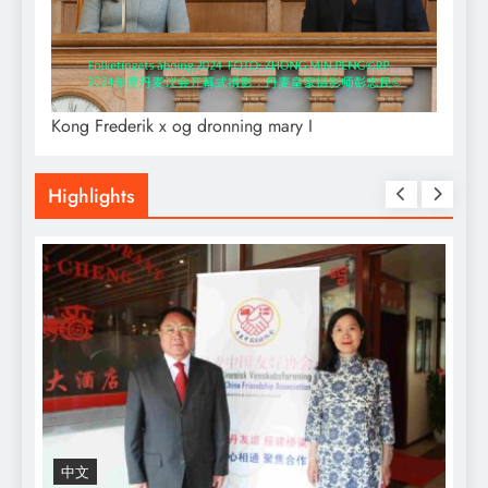
Kong Frederik x og dronning mary I
Highlights
中文
R