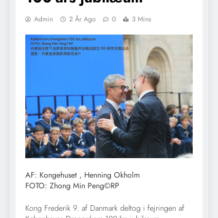
Admin
2 År Ago
0
3 Mins
AF: Kongehuset , Henning Okholm
FOTO: Zhong Min Peng©RP
Kong Frederik 9. af Danmark deltog i fejringen af