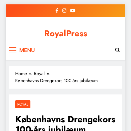
Skip
to
content
RoyalPress
MENU
Home
Royal
Københavns Drengekors 100-års jubilæum
ROYAL
Københavns Drengekors
100-års jubilæum