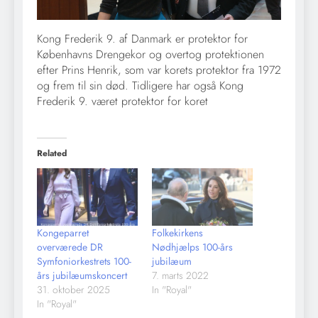
Kong Frederik 9. af Danmark er protektor for
Københavns Drengekor og overtog protektionen
efter Prins Henrik, som var korets protektor fra 1972
og frem til sin død. Tidligere har også Kong
Frederik 9. været protektor for koret
Related
Kongeparret
Folkekirkens
overværede DR
Nødhjælps 100-års
Symfoniorkestrets 100-
jubilæum
års jubilæumskoncert
7. marts 2022
31. oktober 2025
In "Royal"
In "Royal"