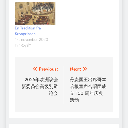
En Tradition fra
Kronprinsen
14. november 2020
In "Royal"
Indlægsnavigation
Previous:
Next:
2025年欧洲议会
丹麦国王出席哥本
新委员会高级別辩
哈根童声合唱团成
论会
立 100 周年庆典
活动