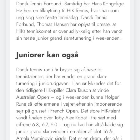
Dansk Tennis Forbund. Samtidig har Hans Kongelige
Højhed en tilknytning til HIK Tennis, hvor han som
ung slog sine første tennisslag. Dansk Tennis
Forbund, Thomas Hansen har oplyst til presse, at
HIKs tenniskomet er ovenud lykkelig efter han vandt
sin første junior grand slam-turnering i weekenden.
Juniorer kan også
Dansk tennis kan i år bryste sig af have to
tennistalenter, der har vundet en grand slam-
turnering i juniorudgaven. I januar lykkedes det for
den tidligere HIK-spiller Clara Tauson at vinde
Australian Open – og i weekenden kunne Holger
Rune så løfte armene i vejret efter sin imponerende
sejr på grusset i French Open. Det store HIK-talent
vandt finalen over Toby Alex Kodat i tre sæt med
cifrene 6-3, 6-7, 6-0 – og nu kan han altså kalde sig
junior grand slam-vinder i en alder af blot 16 år.
Arnela Muminovic sigde. Det er en drøm, der går i