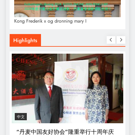
Kong Frederik x og dronning mary I
Highlights
中文
R
“丹麦中国友好协会”隆重举行十周年庆
D