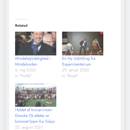
Related
Mindehøjtidelighed i
En Ny Udstilling fra
Mindelunden
Experimentarium
6. maj 2025
29. januar 2020
In "Politik"
In "Royal"
Hyldet af kronprinsen:
Danske OL-atleter er
kommet hjem fra Tokyo
22. august 2021