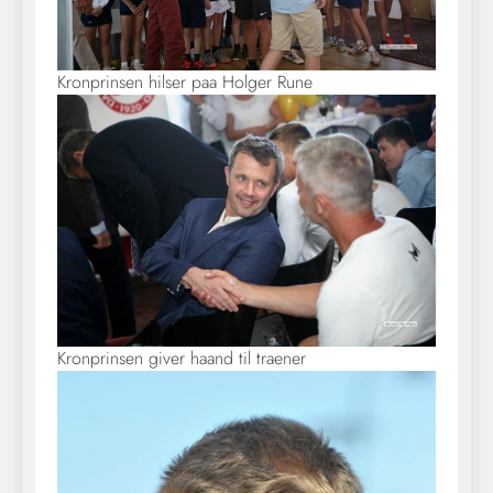
Kronprinsen hilser paa Holger Rune
Kronprinsen giver haand til traener