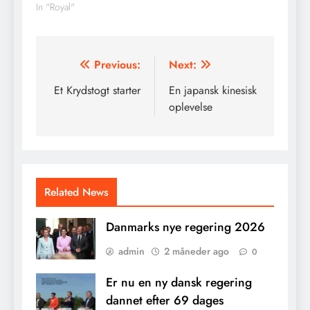
In "Royal"
Indlægsnavigation
Previous:
Next:
Et Krydstogt starter
En japansk kinesisk
oplevelse
Related News
Danmarks nye regering 2026
admin
2 måneder ago
0
Er nu en ny dansk regering
dannet efter 69 dages