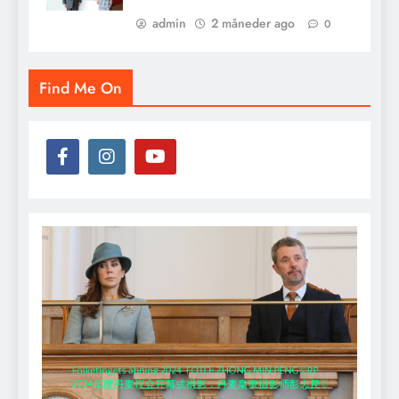
admin
2 måneder ago
0
Find Me On