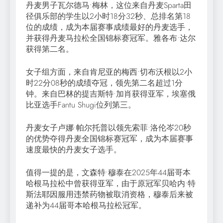
丹麦男子瓦尔德马•梅林，这位来自丹麦Sparta田
径俱乐部的学生以2小时18分32秒、总排名第18
位的成绩，成为本届赛事成绩最好的丹麦选手，
并获得丹麦马拉松全国锦标赛冠军。雅各布•达尔
获得第二名。
女子组方面，来自肯尼亚的梅西•切布沃根以2小
时22分08秒的成绩夺冠，领先第二名超过1分
钟。来自巴林的提吉斯特•加肖获得亚军，埃塞俄
比亚选手Fantu Shugi位列第三。
丹麦女子卢娜•帕尔托普以领先索菲•洛伦岑20秒
的优势夺得丹麦全国锦标赛冠军，成为本届赛事
速度最快的丹麦女子选手。
值得一提的是，文森特•穆泰在2025年44届哥本
哈根马拉松中曾获得亚军，由于原冠军贝哈内•特
斯法耶因服用违禁药物被取消资格，穆泰后来被
递补为44届哥本哈根马拉松冠军。