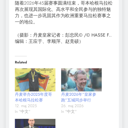
随着2026年45届赛事圆满结束，哥本哈根马拉松
再次展现其国际化、高水平和全民参与的独特魅
力，也进一步巩固其作为欧洲重要马拉松赛事之
一的地位。
（摄影：丹麦皇家记者：彭忠民© /© HASSE F..
编辑：王应于、李顺萍、赵竟硕）
Related
丹麦举办2025年度哥
丹麦2026年“皇家参
本哈根马拉松赛
跑”五城同步举行
12. maj 2025
26. maj 2026
In "中文"
In "中文"