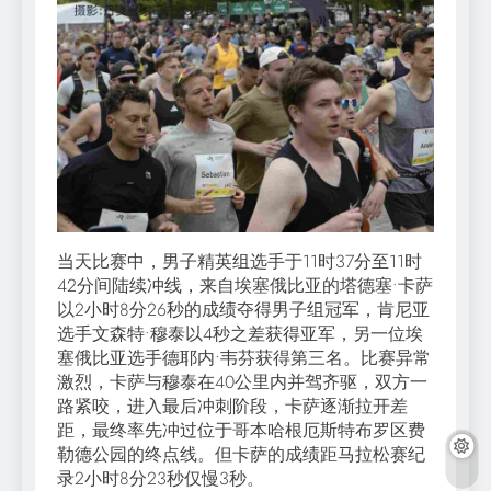
当天比赛中，男子精英组选手于11时37分至11时
42分间陆续冲线，来自埃塞俄比亚的塔德塞•卡萨
以2小时8分26秒的成绩夺得男子组冠军，肯尼亚
选手文森特•穆泰以4秒之差获得亚军，另一位埃
塞俄比亚选手德耶内•韦芬获得第三名。比赛异常
激烈，卡萨与穆泰在40公里内并驾齐驱，双方一
路紧咬，进入最后冲刺阶段，卡萨逐渐拉开差
距，最终率先冲过位于哥本哈根厄斯特布罗区费
勒德公园的终点线。但卡萨的成绩距马拉松赛纪
录2小时8分23秒仅慢3秒。