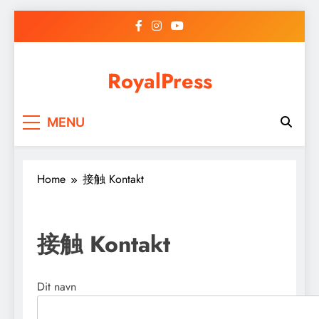
Skip
to
content
RoyalPress
MENU
Home
接触 Kontakt
接触 Kontakt
Dit navn