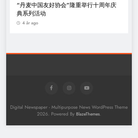
“丹麦中国友好协会”隆重举行十周年庆
D
典系列活动
s
o
4 år ago
k
Digital Newspaper - Multipurpose News WordPress Theme
2026. Powered By
.
BlazeThemes