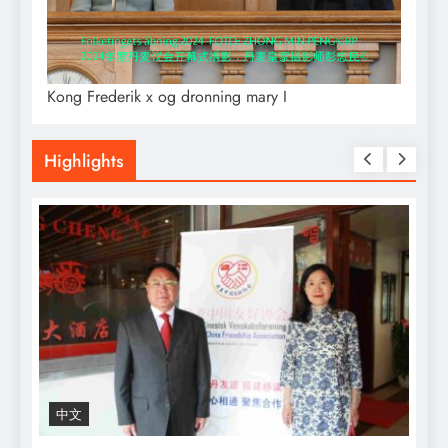
Kong Frederik x og dronning mary I
Highlights
中文
R