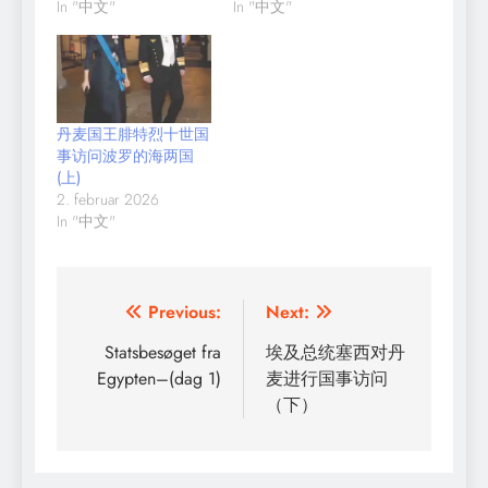
In "中文"
In "中文"
丹麦国王腓特烈十世国
事访问波罗的海两国
(上)
2. februar 2026
In "中文"
Indlægsnavigation
Previous:
Next:
Statsbesøget fra
埃及总统塞西对丹
Egypten–(dag 1)
麦进行国事访问
（下）