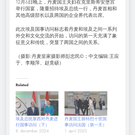
12月6日晚上，丹麦国王夫妇在克里斯蒂安堡宫
举行国宴，隆重招待埃及总统一行，丹麦首相和
其他高级部长以及两国的企业界代表出席。
此次埃及国事访问标志着丹麦和埃及之间一系列
外交和文化交流的开始，访问的第一天充满了象
征意义和传统，突显了两国之间的关系。
（摄影:丹麦皇家摄影师彭忠民©；中文编辑:王应
于、李顺萍、赵竟硕）
Related
埃及总统塞西对丹麦进
丹麦国王腓特烈十世国
行国事访问（下）
事访问法国（第一天）
8. december 2024
1. april 2025