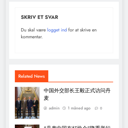
SKRIV ET SVAR
Du skal være
logget ind
for at skrive en
kommentar.
Related News
中国外交部长王毅正式访问丹
麦
admin
1 måned ago
0