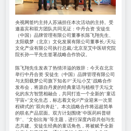
央视网签约主持人苏涵担任本次活动的主持。受
邀嘉宾和双方团队共同见证：中丹合资•安徒生
（中国）品牌管理有限公司董事长陈飞翔先生、
太阳载梦（北京）文化发展有限公司董事长/天坛
文化产业有限公司执行总裁/北京至艾中医研究院
院长孙一平先生签署战略合作协议。
陈飞翔先生发表了热情洋溢的致辞：今天在北京
举行中丹合资•安徒生（中国）品牌管理有限公司
与太阳载梦公司旗下知名IP”天坛小艾”战略合作
发布会，将源自丹麦的经典童话与植根于天坛文
化的东方智慧相融合，共同打造一个全新的”童话
宇宙+”文化生态，标志着文化IP产业迎来一次里
程碑式的”双向奔赴”。本次战略合作将远超简单
的联名产品层面。双方计划围绕”中医药科普研
学”、”文创出海”等主题，进行深度内容共创与生
态共建。安徒生经典的童话角色，将被赋予全新