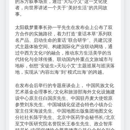
的东方叙事场景，通过”天坛小艾”这一文化使
者，向世界讲述一个关于”美好生活”的共同故
事。
太阳载梦董事长孙一平先生在发布会上公布了双
方合作的实施路径，着力打造”童话本草”系列联
名产品、启动生命的童话”联合研学”、共建沉浸
式主题体验空间、构建国际化产业联动网络，通
过中西方文化IP的融合，推动东方生活美学的当
代转化与全球传播。联动国内外重点文旅城市与
地标，创想”安徒生×天坛小艾”主题巡展与巡演落
地，实现从”内容出海”到”模式出海”的跨越。
在发布会后举行的专题座谈会上， 中国民族文化
艺术基金会理事长/文化和旅游部海外文化设施建
设中心原主任白国庆先生、中国驻丹麦大使馆原
参赞刘东先生、中国城镇化促进会特色小镇办公
室主任宋海波先生、中国地图出版集团地图文化
分社社长陈宇先生、北京中医药学会秘书长/北京
至艾中医研究院名誉院长王春生先生、政企智库