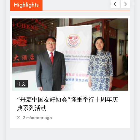
Highlights
ROYAL
Dronningen af Danmark overværede
symposium om Danmark som forsknings-
og innovations nation indenfor
kvindesundhed
2 måneder ago