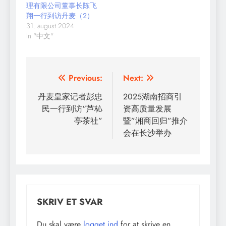
理有限公司董事长陈飞
翔一行到访丹麦（2）
31. august 2024
In "中文"
Indlægsnavigation
Previous:
Next:
丹麦皇家记者彭忠
2025湖南招商引
民一行到访“芦杺
资高质量发展
亭茶社”
暨”湘商回归”推介
会在长沙举办
SKRIV ET SVAR
Du skal være
logget ind
for at skrive en